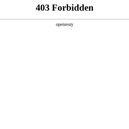
产品及服务
行业解决方案
合作伙伴
投资者关系
大会 ，分享AI+商业地产的场景实践与思考
2025 / 12 / 09
大会在上海成功举办。大会以“智创未来与卓越同行”为主题，设置技术、品
、内容丰富的交流平台。888集团数码携旗下自研的888集团问学平台亮相本次
新发展路径。