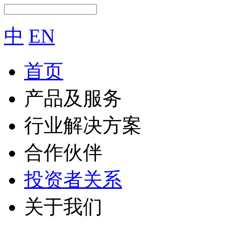
中
EN
首页
产品及服务
行业解决方案
合作伙伴
投资者关系
关于我们