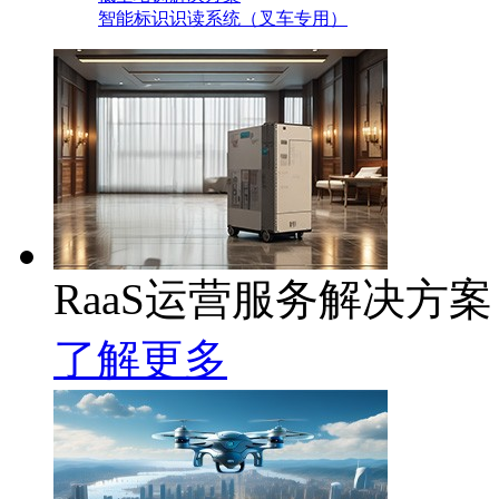
智能标识识读系统（叉车专用）
RaaS运营服务解决方案
了解更多