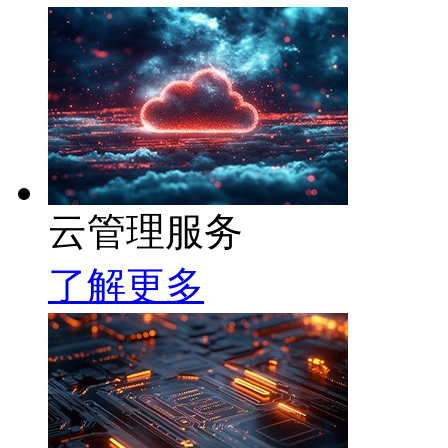
云管理服务
了解更多