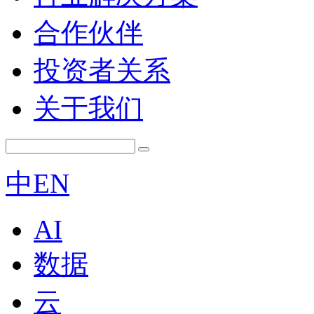
合作伙伴
投资者关系
关于我们
中
EN
AI
数据
云