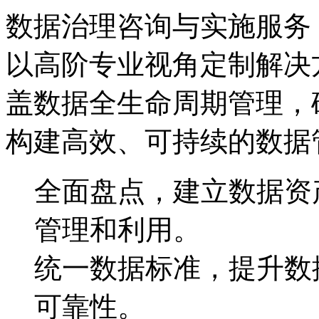
数据治理咨询与实施服务
以高阶专业视角定制解决方案
盖数据全生命周期管理，
构建高效、可持续的数据
全面盘点，建立数据
管理和利用。
统一数据标准，提升
可靠性。