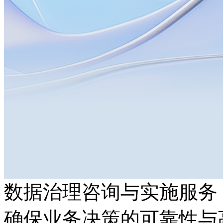
数据治理咨询与实施服务
确保业务决策的可靠性与