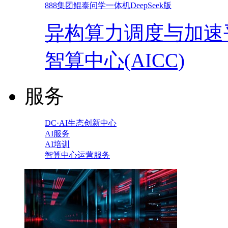
888集团鲲泰问学一体机DeepSeek版
异构算力调度与加速
智算中心(AICC)
服务
DC·AI生态创新中心
AI服务
AI培训
智算中心运营服务