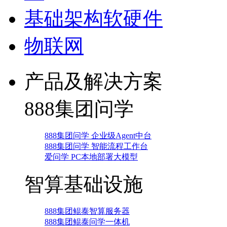
基础架构软硬件
物联网
产品及解决方案
888集团问学
888集团问学 企业级Agent中台
888集团问学 智能流程工作台
爱问学 PC本地部署大模型
智算基础设施
888集团鲲泰智算服务器
888集团鲲泰问学一体机