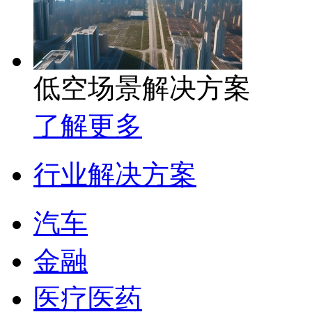
低空场景解决方案
了解更多
行业解决方案
汽车
金融
医疗医药