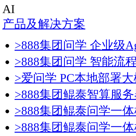
AI
产品及解决方案
>888集团问学 企业级Ag
>888集团问学 智能流
>爱问学 PC本地部署
>888集团鲲泰智算服务
>888集团鲲泰问学一体
>888集团鲲泰问学一体机